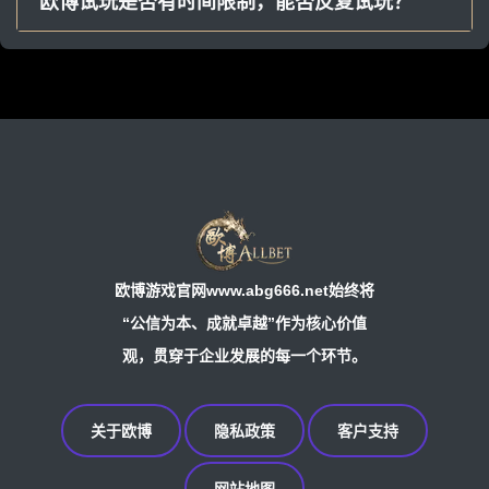
欧博试玩是否有时间限制，能否反复试玩？
欧博游戏官网www.abg666.net始终将
“公信为本、成就卓越”作为核心价值
观，贯穿于企业发展的每一个环节。
关于欧博
隐私政策
客户支持
网站地图